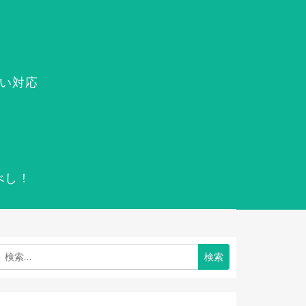
い対応
べし！
検
索: